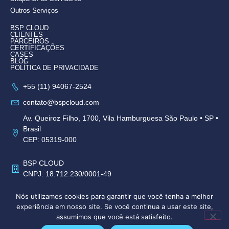
Outros Serviços
BSP CLOUD
CLIENTES
PARCEIROS
CERTIFICAÇÕES
CASES
BLOG
POLÍTICA DE PRIVACIDADE
+55 (11) 94067-2524
contato@bspcloud.com
Av. Queiroz Filho, 1700, Vila Hamburguesa São Paulo • SP •
Brasil
CEP: 05319-000
BSP CLOUD
CNPJ: 18.712.230/0001-49
Nós utilizamos cookies para garantir que você tenha a melhor
experiência em nosso site. Se você continua a usar este site,
assumimos que você está satisfeito.
BSP CLOUD 2025 © Todos os direitos reservados