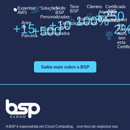
Time
Clientes
Certificado
Expertise
Soluções
Skills
BSP
AWS
+
250
Atendidos
AWS
BSP
Well-
100
%
com
Personalizadas
Especializado e
Architected
+
10
Excelência
Anos
Certificações
Certificado
+
15
2
dos
+
500
de
AWS
Projetos
Parcei
Implementados
AWS
Parceria
tem
esta
Certif
Saiba mais sobre a BSP
A BSP é especialista em Cloud Computing, com foco de negócios nas