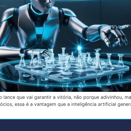
lance que vai garantir a vitória, não porque adivinhou, m
ócios, essa é a vantagem que a inteligência artificial ge