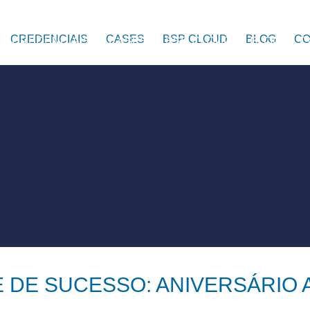
CREDENCIAIS
CASES
BSP CLOUD
BLOG
CO
CREDENCIAIS
CASES
BSP CLOUD
BLOG
C
 DE SUCESSO: ANIVERSÁRIO 