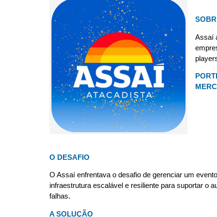
SOBR
Assaí 
empres
player
PORT
MERC
O DESAFIO
O Assaí enfrentava o desafio de gerenciar um event
infraestrutura escalável e resiliente para suportar o
falhas.
A SOLUÇÃO